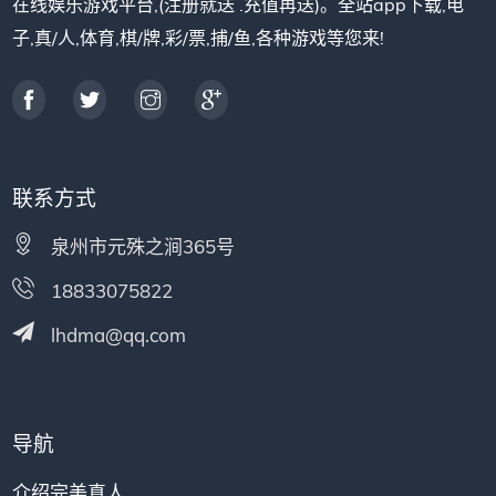
在线娱乐游戏平台,(注册就送 .充值再送)。全站app下载,电
子,真/人,体育,棋/牌,彩/票,捕/鱼,各种游戏等您来!
联系方式
泉州市元殊之涧365号
18833075822
lhdma@qq.com
导航
介绍完美真人